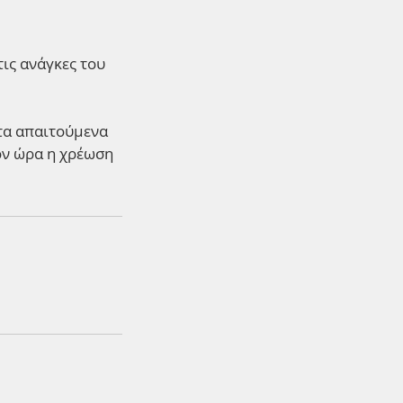
τις ανάγκες του
 τα απαιτούμενα
έον ώρα η χρέωση