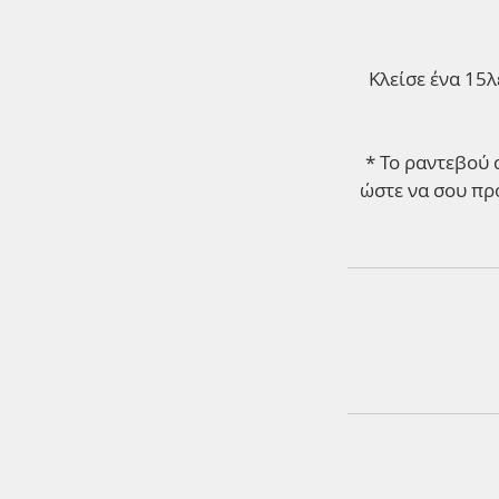
Κλείσε ένα 15λ
* Το ραντεβού 
ώστε να σου προ