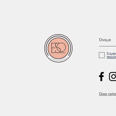
Συμφω
περισ
Όροι χρήσ