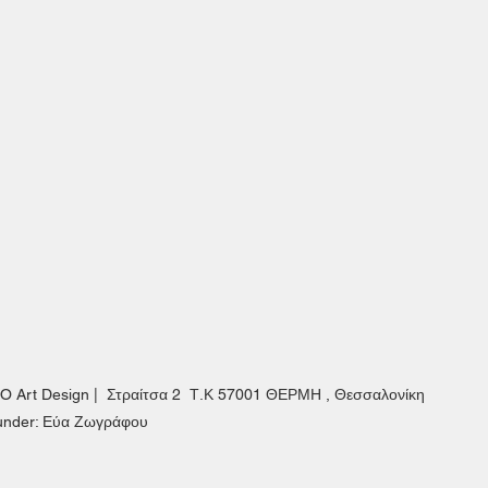
O Art Design | Στραίτσα 2 Τ.Κ 57001 ΘΕΡΜΗ , Θεσσαλονίκη
under: Εύα Ζωγράφου