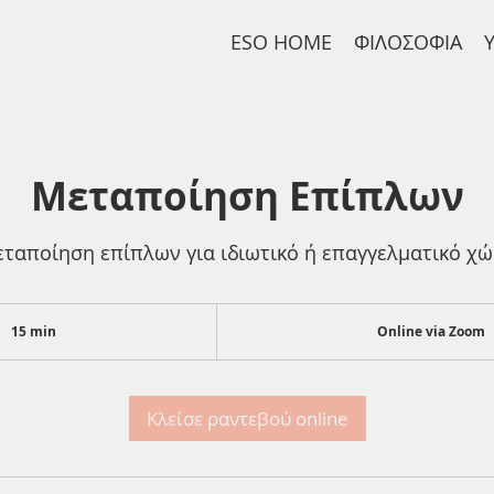
ESO HOME
ΦΙΛΟΣΟΦΙΑ
Μεταποίηση Επίπλων
ταποίηση επίπλων για ιδιωτικό ή επαγγελματικό χ
15 min
1
Online via Zoom
5
m
i
n
Κλείσε ραντεβού online