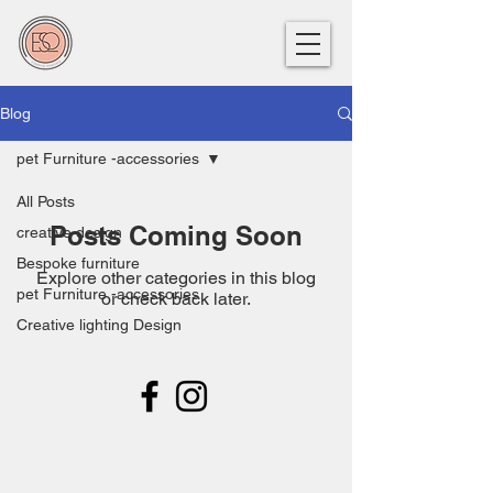
Blog
pet Furniture -accessories
All Posts
Posts Coming Soon
creative design
Bespoke furniture
Explore other categories in this blog
pet Furniture -accessories
or check back later.
Creative lighting Design